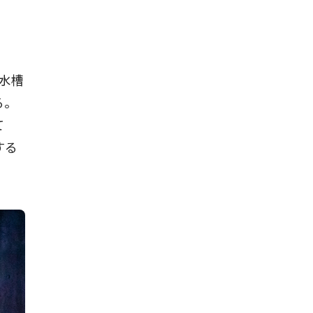
水槽
る。
て
する