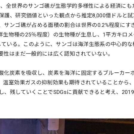
は、全世界のサンゴ礁が生態学的多様性による経済にも
護、研究価値といった観点から推定8,000億ドルと試
、サンゴ礁が占める面積の割合は世界の0.2%程度にす
海洋生物種の25％程度）の生物種が生息し、1平方キロメ
産している。このように、サンゴは海洋生態系の中心的な
要性はまだ一般的には広く認知されていない。
酸化炭素を吸収し、炭素を海洋に固定するブルーカー
。温室効果ガスの抑制効果も期待されていることから
、残していくことでSDGsに貢献できると考え、201