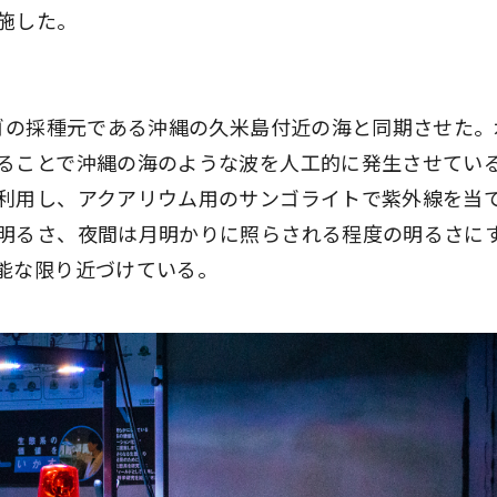
施した。
ンゴの採種元である沖縄の久米島付近の海と同期させた。
ることで沖縄の海のような波を人工的に発生させてい
利用し、アクアリウム用のサンゴライトで紫外線を当
明るさ、夜間は月明かりに照らされる程度の明るさに
能な限り近づけている。