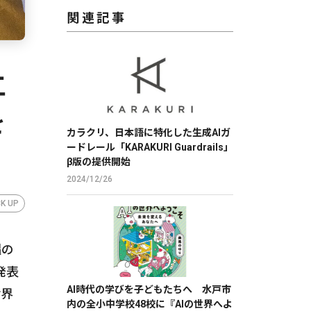
関連記事
工
を
カラクリ、日本語に特化した生成AIガ
ードレール「KARAKURI Guardrails」
β版の提供開始
2024/12/26
CK UP
縄の
発表
AI時代の学びを子どもたちへ 水戸市
世界
内の全小中学校48校に『AIの世界へよ