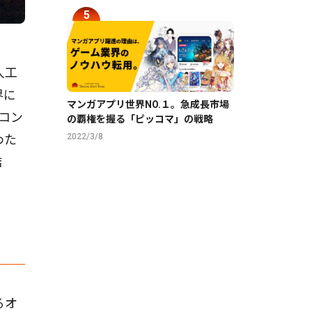
人工
界に
マンガアプリ世界NO.１。急成長市場
コン
の覇権を握る「ピッコマ」の戦略
2022/3/8
わた
結
るオ