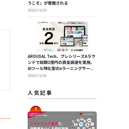
うこそ』が寄贈される
2024/12/23
AROUSAL Tech、プレシリーズAラウ
ンドで総額2億円の資金調達を実施。
AIツール特化型のeラーニングサービ
スで、DXを推進。
2024/12/26
人気記事