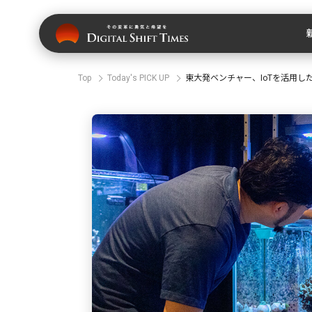
Top
Today's PICK UP
東大発ベンチャー、IoTを活用し