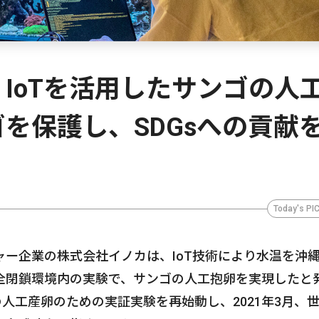
IoTを活用したサンゴの人
を保護し、SDGsへの貢献
Today's PI
ー企業の株式会社イノカは、IoT技術により水温を沖
全閉鎖環境内の実験で、サンゴの人工抱卵を実現したと
の人工産卵のための実証実験を再始動し、2021年3月、