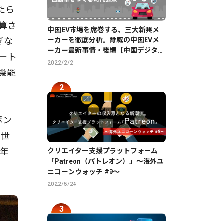
たら
算さ
中国EV市場を席巻する、三大新興メ
ーカーを徹底分析。脅威の中国EVメ
ぎな
ーカー最新事情・後編【中国デジタル
ート
企業最前線】
2022/2/2
機能
ボン
、世
9年
クリエイター支援プラットフォーム
「Patreon（パトレオン）」〜海外ユ
ニコーンウォッチ #9〜
2022/5/24