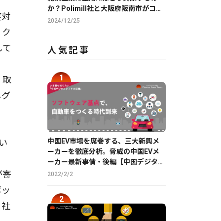
か？Polimill社と大阪府阪南市がコモ
症対
ンズAIを用いて実証実験を実施
2024/12/25
ィク
して
人気記事
く取
しグ
中国EV市場を席巻する、三大新興メ
い
ーカーを徹底分析。脅威の中国EVメ
ーカー最新事情・後編【中国デジタル
企業最前線】
が寄
2022/2/2
ボッ
、社