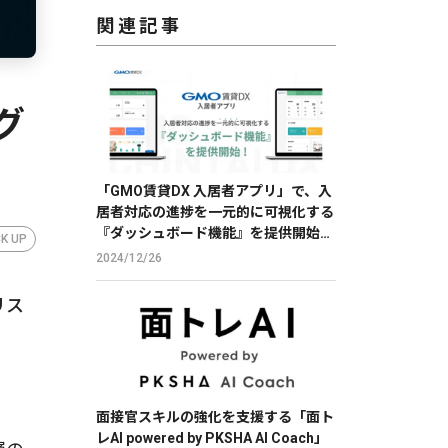
関連記事
グ
「GMO賃貸DX 入居者アプリ」で、入
居者対応の進捗を一元的に可視化する
『ダッシュボード機能』を提供開始
CK UP
【GMO ReTech】
2024/12/26
リス
面接官スキルの強化を支援する「面ト
レAI powered by PKSHA AI Coach」