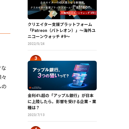
クリエイター支援プラットフォーム
「Patreon（パトレオン）」〜海外ユ
ニコーンウォッチ #9〜
2022/5/24
でな
様々
への
金利4%超の「アップル銀行」が日本
に上陸したら。影響を受ける企業・業
種は？
2023/7/13