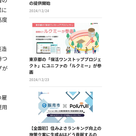
層の
の提供開始
業に
2024/12/24
高度
製造
持つ
東京都の「保活ワンストッププロジェ
クト」にユニファの「ルクミー」が参
プが
画
2024/12/23
の雇
雇用
【全国初】住みよさランキング向上の
施策立案に生成AIはどう貢献するの