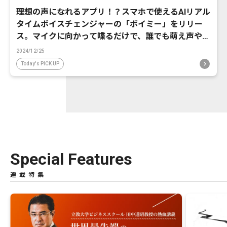
理想の声になれるアプリ！？スマホで使えるAIリアル
タイムボイスチェンジャーの「ボイミー」をリリー
ス。マイクに向かって喋るだけで、誰でも萌え声やイ
ケボ風に音声変換が可能に。
2024/12/25
Today's PICK UP
Special Features
連載特集