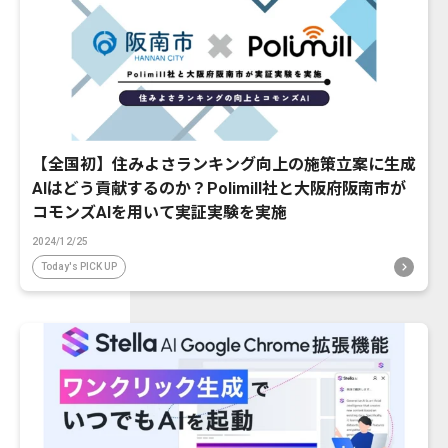
【全国初】住みよさランキング向上の施策立案に生成
AIはどう貢献するのか？Polimill社と大阪府阪南市が
コモンズAIを用いて実証実験を実施
2024/12/25
Today's PICK UP