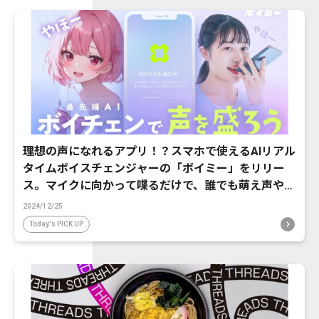
理想の声になれるアプリ！？スマホで使えるAIリアル
タイムボイスチェンジャーの「ボイミー」をリリー
ス。マイクに向かって喋るだけで、誰でも萌え声やイ
ケボ風に音声変換が可能に。
2024/12/25
Today's PICK UP