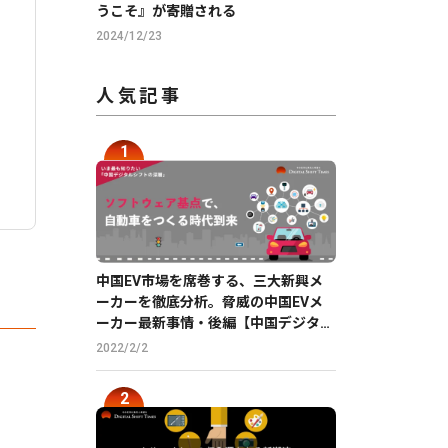
うこそ』が寄贈される
2024/12/23
人気記事
中国EV市場を席巻する、三大新興メ
ーカーを徹底分析。脅威の中国EVメ
ーカー最新事情・後編【中国デジタル
企業最前線】
2022/2/2