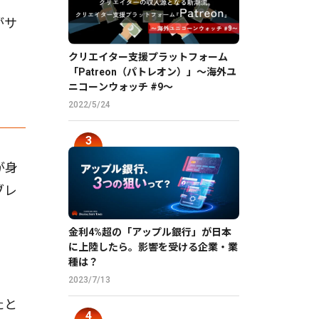
がサ
クリエイター支援プラットフォーム
「Patreon（パトレオン）」〜海外ユ
ニコーンウォッチ #9〜
2022/5/24
が身
ブレ
金利4%超の「アップル銀行」が日本
に上陸したら。影響を受ける企業・業
種は？
2023/7/13
たと