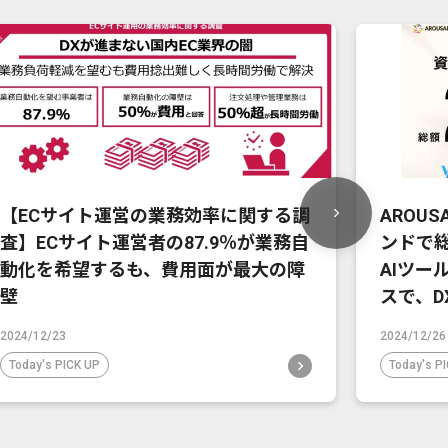
【ECサイト運営の業務効率に関する調
AROU
査】ECサイト運営者の87.9％が業務自
ンドで
動化を希望するも、費用面が最大の障
AIツー
壁
スで、D
2024/12/23
2024/12/26
Today's PICK UP
Today's P