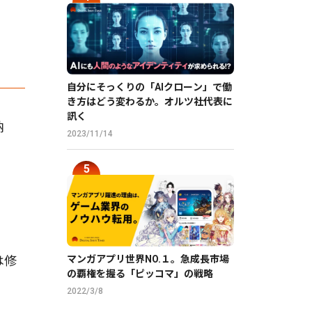
自分にそっくりの「AIクローン」で働
き方はどう変わるか。オルツ社代表に
訊く
納
2023/11/14
マンガアプリ世界NO.１。急成長市場
は修
の覇権を握る「ピッコマ」の戦略
2022/3/8