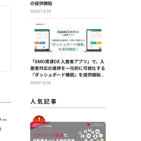
の提供開始
2024/12/24
「GMO賃貸DX 入居者アプリ」で、入
居者対応の進捗を一元的に可視化する
『ダッシュボード機能』を提供開始
【GMO ReTech】
2024/12/26
人気記事
ワー
が