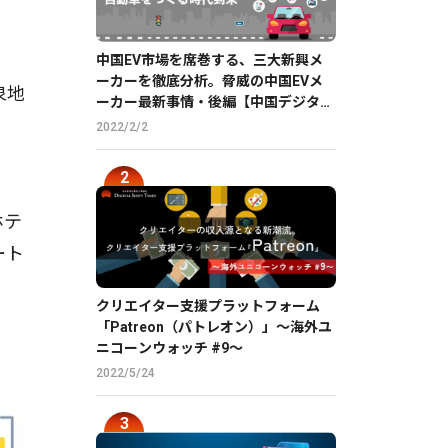
中国EV市場を席巻する、三大新興メ
ーカーを徹底分析。脅威の中国EVメ
泉地
ーカー最新事情・後編【中国デジタル
企業最前線】
2022/2/2
ホテ
ート
クリエイター支援プラットフォーム
「Patreon（パトレオン）」〜海外ユ
ニコーンウォッチ #9〜
2022/5/24