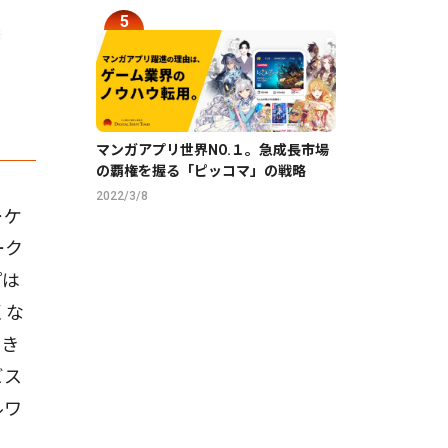
マンガアプリ世界NO.１。急成長市場
の覇権を握る「ピッコマ」の戦略
2022/3/8
ーケ
ーク
プは
くな
でき
ビス
ルワ