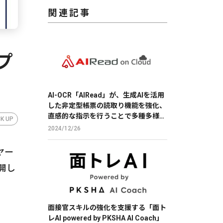
関連記事
プ
AI-OCR「AIRead」が、生成AIを活用
した非定型帳票の読取り機能を強化、
直感的な指示を行うことで多種多様な
CK UP
帳票の読取りを実現
2024/12/26
ヤー
開し
面接官スキルの強化を支援する「面ト
レAI powered by PKSHA AI Coach」