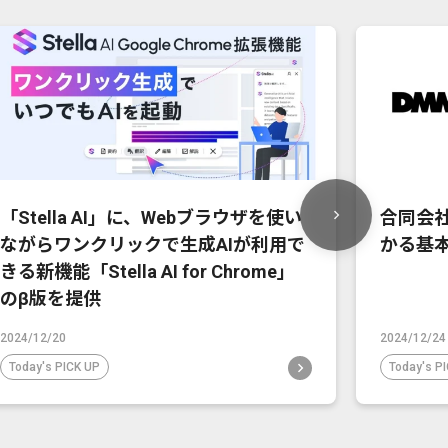
「Stella AI」に、Webブラウザを使い
合同会社
ながらワンクリックで生成AIが利用で
かる基
きる新機能「Stella AI for Chrome」
のβ版を提供
2024/12/20
2024/12/24
Today's PICK UP
Today's P