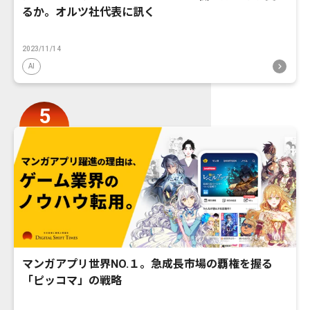
るか。オルツ社代表に訊く
2023/11/14
AI
マンガアプリ世界NO.１。急成長市場の覇権を握る
「ピッコマ」の戦略