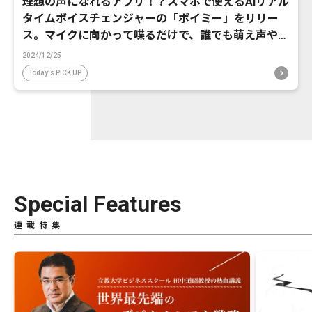
理想の声になれるアプリ！？スマホで使えるAIリアル
タイムボイスチェンジャーの「ボイミー」をリリー
ス。マイクに向かって喋るだけで、誰でも萌え声やイ
ケボ風に音声変換が可能に。
2024/12/25
Today's PICK UP
Special Features
連載特集