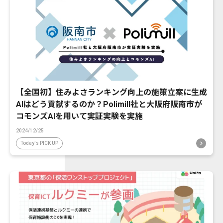
【全国初】住みよさランキング向上の施策立案に生成
AIはどう貢献するのか？Polimill社と大阪府阪南市が
コモンズAIを用いて実証実験を実施
2024/12/25
Today's PICK UP