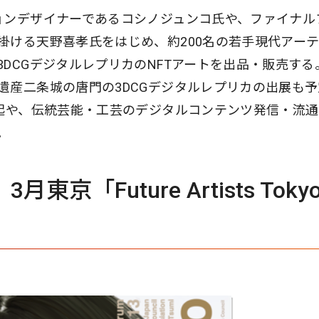
ョンデザイナーであるコシノジュンコ氏や、ファイナル
掛ける天野喜孝氏をはじめ、約200名の若手現代アー
DCGデジタルレプリカのNFTアートを出品・販売する
遺産二条城の唐門の3DCGデジタルレプリカの出展も予
喚起や、伝統芸能・工芸のデジタルコンテンツ発信・流
。
東京「Future Artists Toky