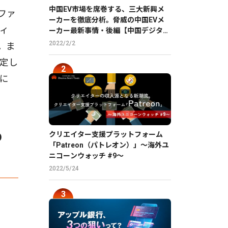
中国EV市場を席巻する、三大新興メ
ファ
ーカーを徹底分析。脅威の中国EVメ
ティ
ーカー最新事情・後編【中国デジタル
企業最前線】
2022/2/2
。ま
定し
通に
o
クリエイター支援プラットフォーム
「Patreon（パトレオン）」〜海外ユ
ニコーンウォッチ #9〜
2022/5/24