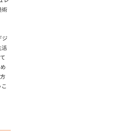
キュレ
美術
デジ
生活
れて
始め
の方
うこ