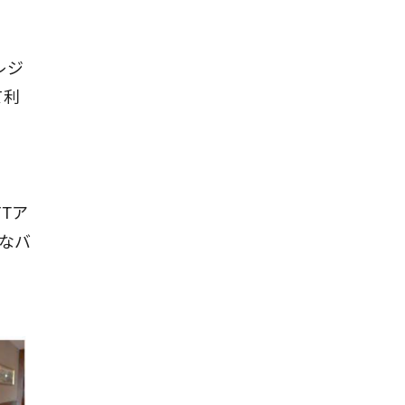
レジ
て利
FTア
きなバ