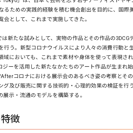
tists Tokyo」は、日本で芸術を志す若手アーティストや
なるための実践的経験を積む機会創出を目的に、国際
覧会として、これまで実施してきた。
o 2022」では新たな試みとして、実物の作品とその作品の3DCG
を行う。新型コロナウイルスにより人々の消費行動と
領域においても、これまで素材や身体を使って表現さ
ノロジーを活用した新たなかたちのアート作品が生まれ
/Afterコロナにおける展示会のあるべき姿の考察とそ
ング及び販売に関する技術的・心理的効果の検証を行
の展示・流通のモデルを構築する。
」の特徴