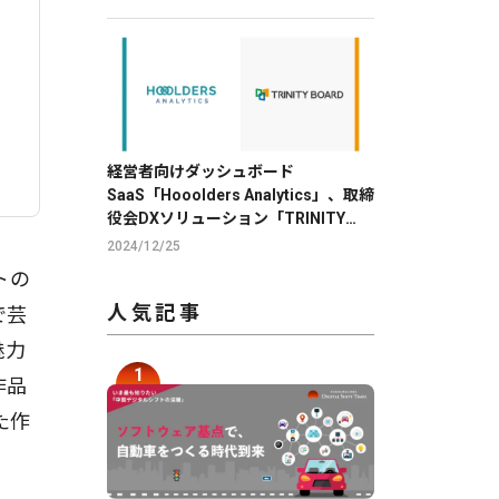
経営者向けダッシュボード
SaaS「Hooolders Analytics」、取締
役会DXソリューション「TRINITY
BOARD」に株価分析機能を提供
2024/12/25
トの
人気記事
で芸
魅力
作品
た作