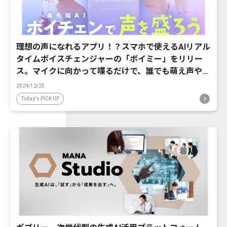
理想の声になれるアプリ！？スマホで使えるAIリアル
タイムボイスチェンジャーの「ボイミー」をリリー
ス。マイクに向かって喋るだけで、誰でも萌え声やイ
ケボ風に音声変換が可能に。
2024/12/25
Today's PICK UP