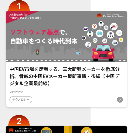
中国EV市場を席巻する、三大新興メーカーを徹底分
析。脅威の中国EVメーカー最新事情・後編【中国デ
ジタル企業最前線】
2022/2/2
テクノロジー