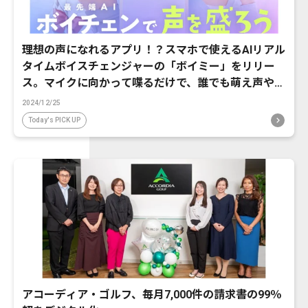
理想の声になれるアプリ！？スマホで使えるAIリアル
タイムボイスチェンジャーの「ボイミー」をリリー
ス。マイクに向かって喋るだけで、誰でも萌え声やイ
ケボ風に音声変換が可能に。
2024/12/25
Today's PICK UP
アコーディア・ゴルフ、毎月7,000件の請求書の99％