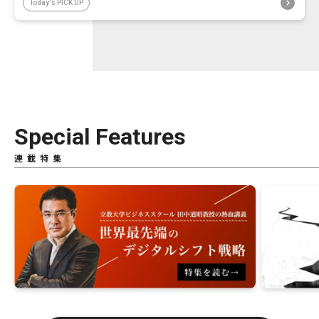
Today's PICK UP
Special Features
連載特集