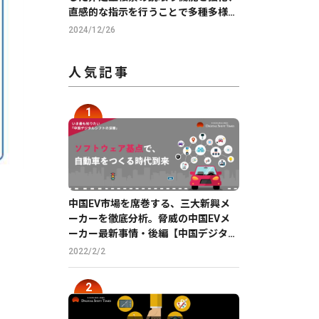
直感的な指示を行うことで多種多様な
帳票の読取りを実現
2024/12/26
人気記事
中国EV市場を席巻する、三大新興メ
ーカーを徹底分析。脅威の中国EVメ
ーカー最新事情・後編【中国デジタル
企業最前線】
2022/2/2