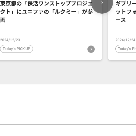
東京都の「保活ワンストッププロジェ
ギブリー
クト」にユニファの「ルクミー」が参
ットフォ
画
ース
2024/12/23
2024/12/24
Today's PICK UP
Today's P