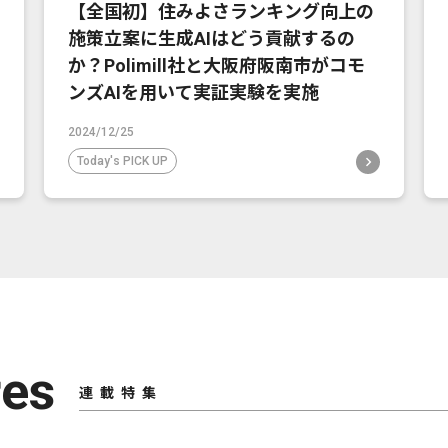
【全国初】住みよさランキング向上の
施策立案に生成AIはどう貢献するの
か？Polimill社と大阪府阪南市がコモ
ンズAIを用いて実証実験を実施
2024/12/25
Today's PICK UP
res
連載特集