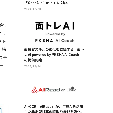
「OpenAI o1-mini」に対応
2024/12/23
合、
クラ
ウト
、株
面接官スキルの強化を支援する「面ト
レAI powered by PKSHA AI Coach」
ステ
の提供開始
ー
2024/12/24
AI-OCR「AIRead」が、生成AIを活用
した非定型帳票の読取り機能を強化、