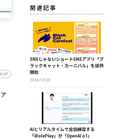
関連記事
SNSじゃないショートSNSアプリ「ブ
ラックキャット・カーニバル」を提供
開始
CK UP
2024/12/20
（ア
AIとリアルタイムで会話練習する
「iRolePlay」が「OpenAI o1」