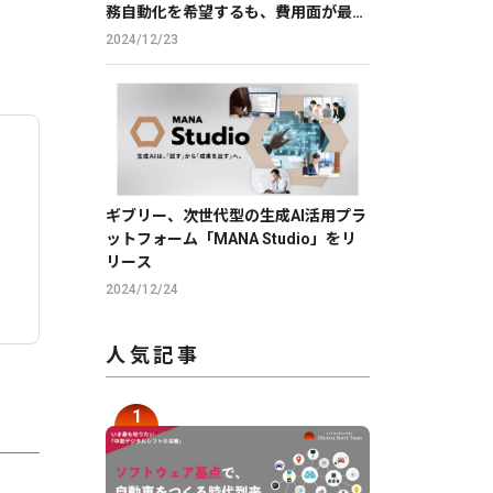
務自動化を希望するも、費用面が最大
の障壁
2024/12/23
ギブリー、次世代型の生成AI活用プラ
ットフォーム「MANA Studio」をリ
リース
2024/12/24
人気記事