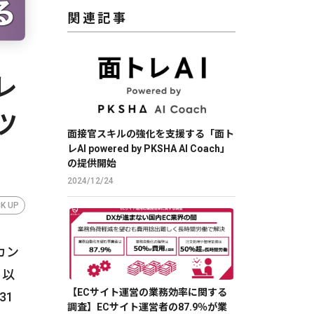
関連記事
レ
ツ
面接官スキルの強化を支援する「面ト
レAI powered by PKSHA AI Coach」
の提供開始
2024/12/24
CK UP
カン
、以
【ECサイト運営の業務効率に関する
31
調査】ECサイト運営者の87.9％が業