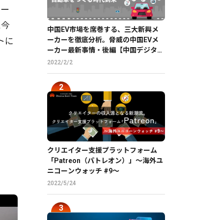
テー
た今
中国EV市場を席巻する、三大新興メ
ーカーを徹底分析。脅威の中国EVメ
トに
ーカー最新事情・後編【中国デジタル
企業最前線】
2022/2/2
クリエイター支援プラットフォーム
「Patreon（パトレオン）」〜海外ユ
ニコーンウォッチ #9〜
2022/5/24