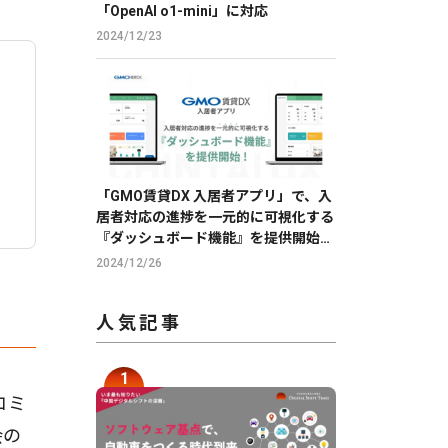
「OpenAI o1-mini」に対応
2024/12/23
「GMO賃貸DX 入居者アプリ」で、入
居者対応の進捗を一元的に可視化する
『ダッシュボード機能』を提供開始
【GMO ReTech】
2024/12/26
人気記事
コミ
会の