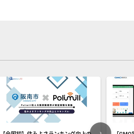
【全国初】住みよさランキング向上の
「GMO