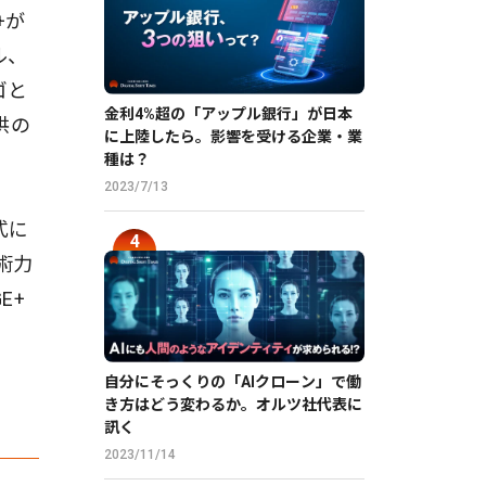
+が
ル、
ゴと
金利4%超の「アップル銀行」が日本
供の
に上陸したら。影響を受ける企業・業
種は？
2023/7/13
式に
術力
E+
自分にそっくりの「AIクローン」で働
き方はどう変わるか。オルツ社代表に
訊く
2023/11/14