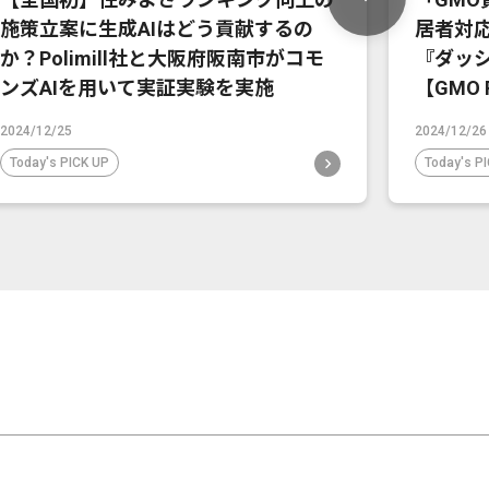
施策立案に生成AIはどう貢献するの
居者対
か？Polimill社と大阪府阪南市がコモ
『ダッ
ンズAIを用いて実証実験を実施
【GMO 
2024/12/25
2024/12/26
Today's PICK UP
Today's P