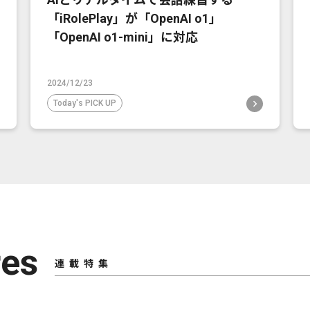
「iRolePlay」が「OpenAI o1」
「OpenAI o1-mini」に対応
2024/12/23
Today's PICK UP
res
連載特集