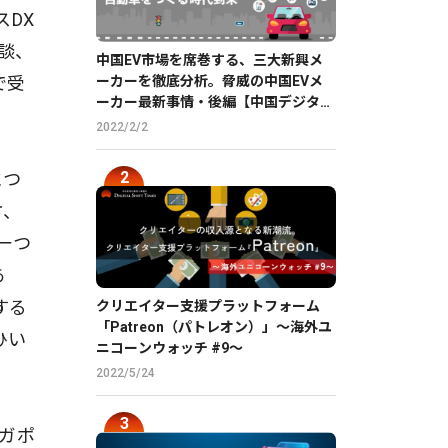
DX
談、
中国EV市場を席巻する、三大新興メ
ーカーを徹底分析。脅威の中国EVメ
で受
ーカー最新事情・後編【中国デジタル
企業最前線】
2022/2/2
につ
方、
一つ
あ
する
クリエイター支援プラットフォーム
「Patreon（パトレオン）」〜海外ユ
ひい
ニコーンウォッチ #9〜
2022/5/24
ンガポ