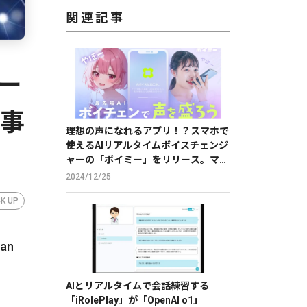
関連記事
ー
X事
理想の声になれるアプリ！？スマホで
使えるAIリアルタイムボイスチェンジ
ャーの「ボイミー」をリリース。マイ
クに向かって喋るだけで、誰でも萌え
2024/12/25
声やイケボ風に音声変換が可能に。
CK UP
an
AIとリアルタイムで会話練習する
「iRolePlay」が「OpenAI o1」