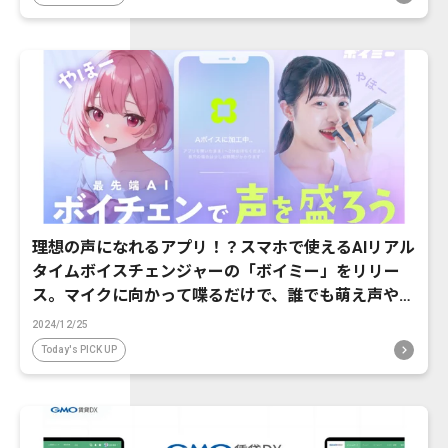
理想の声になれるアプリ！？スマホで使えるAIリアル
タイムボイスチェンジャーの「ボイミー」をリリー
ス。マイクに向かって喋るだけで、誰でも萌え声やイ
ケボ風に音声変換が可能に。
2024/12/25
Today's PICK UP