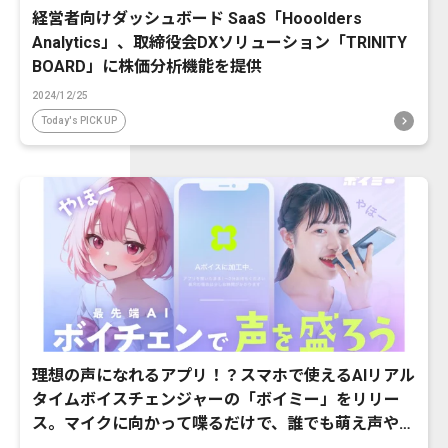
経営者向けダッシュボード SaaS「Hooolders
Analytics」、取締役会DXソリューション「TRINITY
BOARD」に株価分析機能を提供
2024/12/25
Today's PICK UP
理想の声になれるアプリ！？スマホで使えるAIリアル
タイムボイスチェンジャーの「ボイミー」をリリー
ス。マイクに向かって喋るだけで、誰でも萌え声やイ
ケボ風に音声変換が可能に。