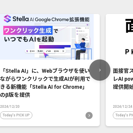
「Stella AI」に、Webブラウザを使い
面接官
ながらワンクリックで生成AIが利用で
レAI po
きる新機能「Stella AI for Chrome」
提供開
のβ版を提供
2024/12/20
2024/12/24
Today's PICK UP
Today's P