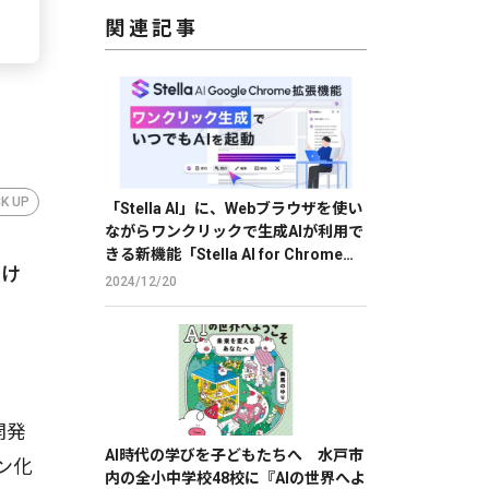
関連記事
CK UP
「Stella AI」に、Webブラウザを使い
ながらワンクリックで生成AIが利用で
きる新機能「Stella AI for Chrome」
受け
のβ版を提供
2024/12/20
開発
AI時代の学びを子どもたちへ 水戸市
イン化
内の全小中学校48校に『AIの世界へよ