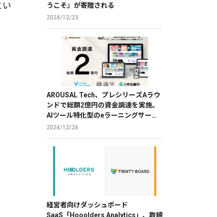
とい
うこそ』が寄贈される
2024/12/23
AROUSAL Tech、プレシリーズAラウ
ンドで総額2億円の資金調達を実施。
AIツール特化型のeラーニングサービ
スで、DXを推進。
2024/12/26
経営者向けダッシュボード
SaaS「Hooolders Analytics」、取締