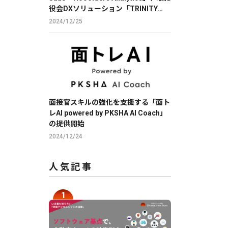
役会DXソリューション「TRINITY
BOARD」に株価分析機能を提供
2024/12/25
面接官スキルの強化を支援する「面ト
レAI powered by PKSHA AI Coach」
の提供開始
2024/12/24
人気記事