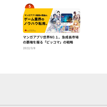
マンガアプリ世界NO.１。急成長市場
の覇権を握る「ピッコマ」の戦略
2022/3/8