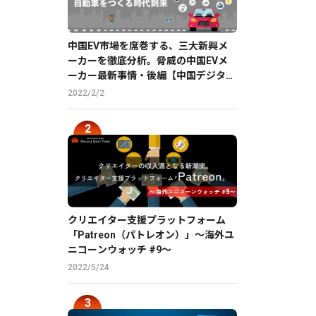
中国EV市場を席巻する、三大新興メ
ーカーを徹底分析。脅威の中国EVメ
ーカー最新事情・後編【中国デジタル
企業最前線】
2022/2/2
クリエイター支援プラットフォーム
「Patreon（パトレオン）」〜海外ユ
ニコーンウォッチ #9〜
2022/5/24