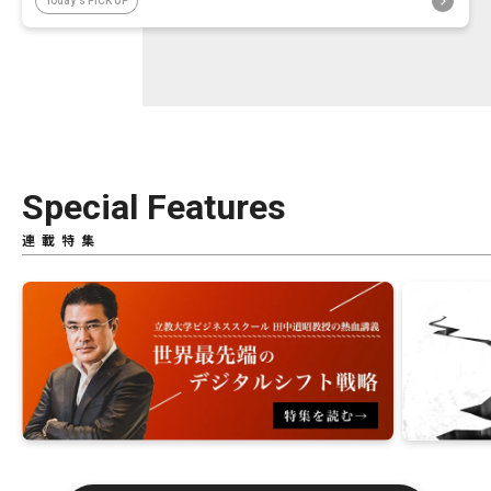
Today's PICK UP
Special Features
連載特集