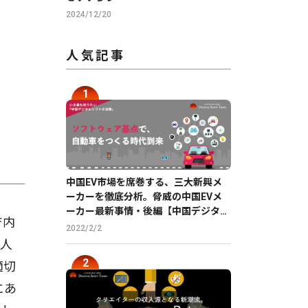
2024/12/20
人気記事
中国EV市場を席巻する、三大新興メ
ーカーを徹底分析。脅威の中国EVメ
ーカー最新事情・後編【中国デジタル
庁内
企業最前線】
2022/2/2
個人
適切
にあ