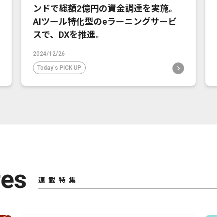
ンドで総額2億円の資金調達を実施。
AIツール特化型のeラーニングサービ
スで、DXを推進。
2024/12/26
Today's PICK UP
res
連載特集