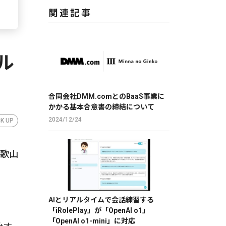
関連記事
ル
合同会社DMM.comとのBaaS事業に
かかる基本合意書の締結について
2024/12/24
CK UP
和歌山
AIとリアルタイムで会話練習する
「iRolePlay」が「OpenAI o1」
「OpenAI o1-mini」に対応