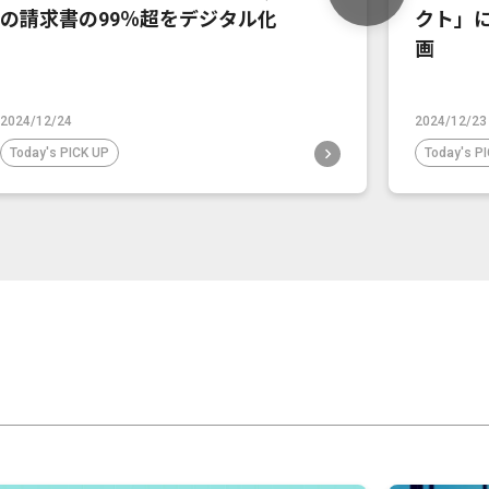
の請求書の99％超をデジタル化
クト」
画
2024/12/24
2024/12/23
Today's PICK UP
Today's P