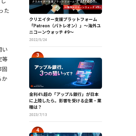
ドし
った
クリエイター支援プラットフォーム
「Patreon（パトレオン）」〜海外ユ
ニコーンウォッチ #9〜
2022/5/24
問い
定等
市固
るか
金利4%超の「アップル銀行」が日本
に上陸したら。影響を受ける企業・業
種は？
2023/7/13