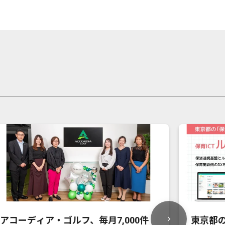
アコーディア・ゴルフ、毎月7,000件
東京都