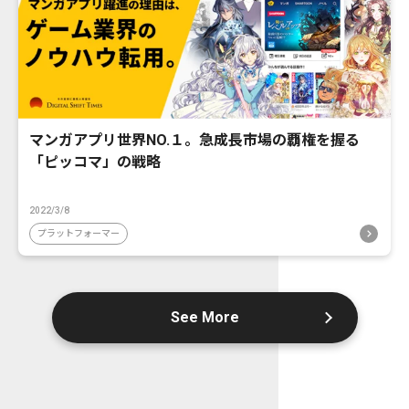
マンガアプリ世界NO.１。急成長市場の覇権を握る
「ピッコマ」の戦略
2022/3/8
プラットフォーマー
See More