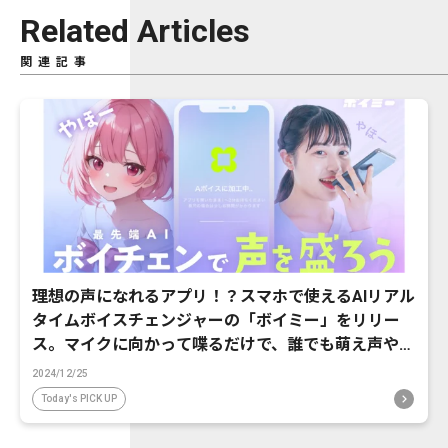
Related Articles
関連記事
理想の声になれるアプリ！？スマホで使えるAIリアル
タイムボイスチェンジャーの「ボイミー」をリリー
ス。マイクに向かって喋るだけで、誰でも萌え声やイ
ケボ風に音声変換が可能に。
2024/12/25
Today's PICK UP