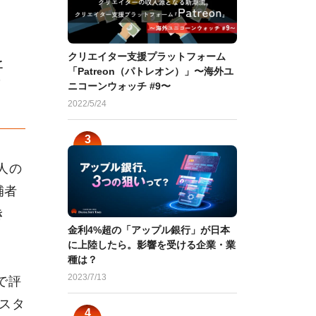
クリエイター支援プラットフォーム
新
「Patreon（パトレオン）」〜海外ユ
ニコーンウォッチ #9〜
2022/5/24
人の
補者
き
金利4%超の「アップル銀行」が日本
に上陸したら。影響を受ける企業・業
種は？
2023/7/13
で評
カスタ