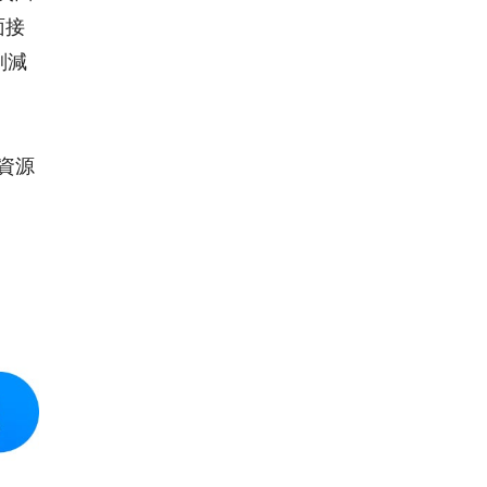
面接
削減
資源