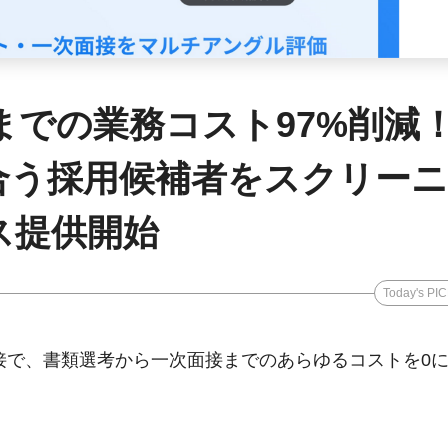
までの業務コスト97%削減
合う採用候補者をスクリーニ
ス提供開始
Today's PI
接で、書類選考から一次面接までのあらゆるコストを0