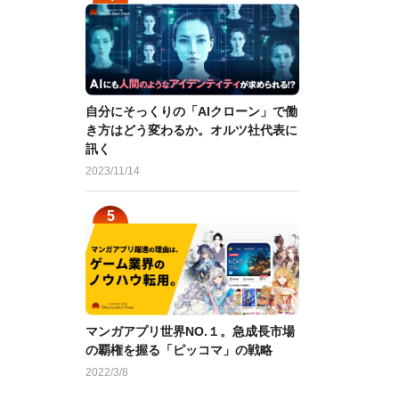
自分にそっくりの「AIクローン」で働
き方はどう変わるか。オルツ社代表に
訊く
2023/11/14
マンガアプリ世界NO.１。急成長市場
の覇権を握る「ピッコマ」の戦略
2022/3/8