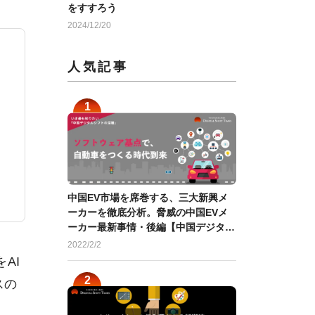
をすすろう
2024/12/20
人気記事
中国EV市場を席巻する、三大新興メ
ーカーを徹底分析。脅威の中国EVメ
ーカー最新事情・後編【中国デジタル
企業最前線】
2022/2/2
AI
スの