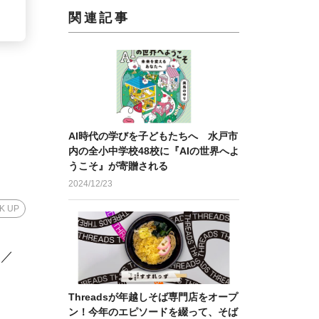
関連記事
！
AI時代の学びを子どもたちへ 水戸市
内の全小中学校48校に『AIの世界へよ
うこそ』が寄贈される
2024/12/23
CK UP
に／
Threadsが年越しそば専門店をオープ
ン！今年のエピソードを綴って、そば