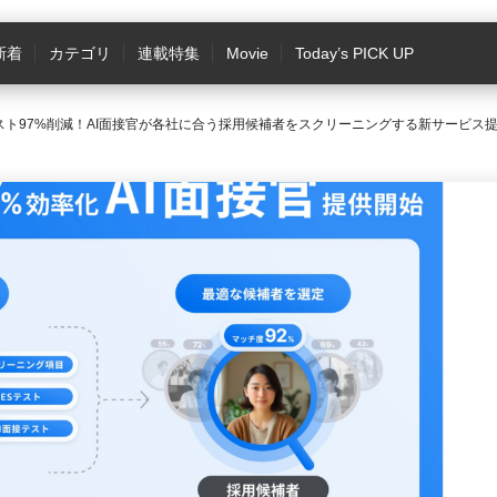
新着
カテゴリ
連載特集
Movie
Today’s PICK UP
スト97%削減！AI面接官が各社に合う採用候補者をスクリーニングする新サービス