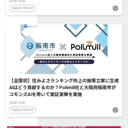
2024/12/26
Today's PICK UP
【全国初】住みよさランキング向上の施策立案に生成
AIはどう貢献するのか？Polimill社と大阪府阪南市が
コモンズAIを用いて実証実験を実施
2024/12/25
Today's PICK UP