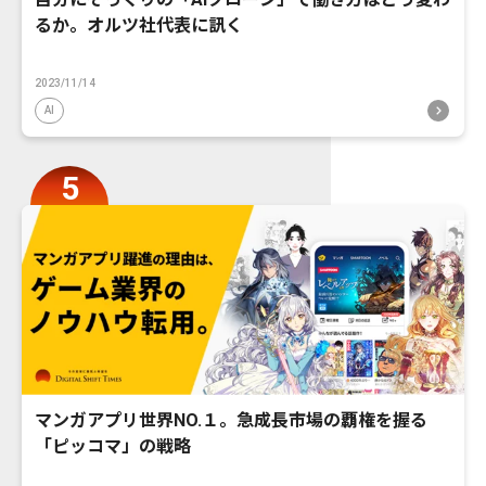
るか。オルツ社代表に訊く
2023/11/14
AI
マンガアプリ世界NO.１。急成長市場の覇権を握る
「ピッコマ」の戦略