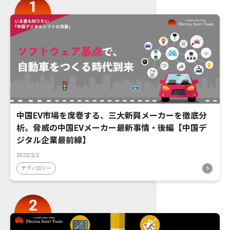
中国EV市場を席巻する、三大新興メーカーを徹底分
析。脅威の中国EVメーカー最新事情・後編【中国デ
ジタル企業最前線】
2022/2/2
テクノロジー