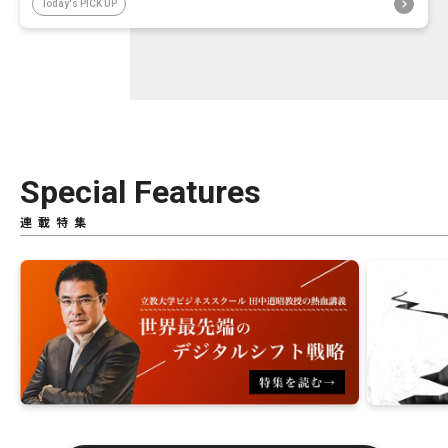
Today's PICK UP
Special Features
連載特集