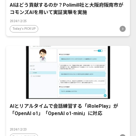
AIはどう貢献するのか？Polimill社と大阪府阪南市が
コモンズAIを用いて実証実験を実施
2024/12/25
Today's PICK UP
AIとリアルタイムで会話練習する「iRolePlay」が
「OpenAI o1」「OpenAI o1-mini」に対応
2024/12/23