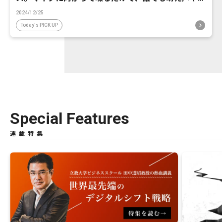
ケボ風に音声変換が可能に。
2024/12/25
Today's PICK UP
Special Features
連載特集