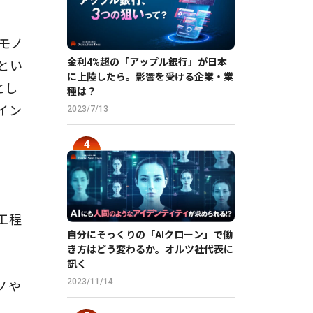
。モノ
金利4%超の「アップル銀行」が日本
）とい
に上陸したら。影響を受ける企業・業
とし
種は？
イン
2023/7/13
工程
自分にそっくりの「AIクローン」で働
き方はどう変わるか。オルツ社代表に
訊く
2023/11/14
ノや