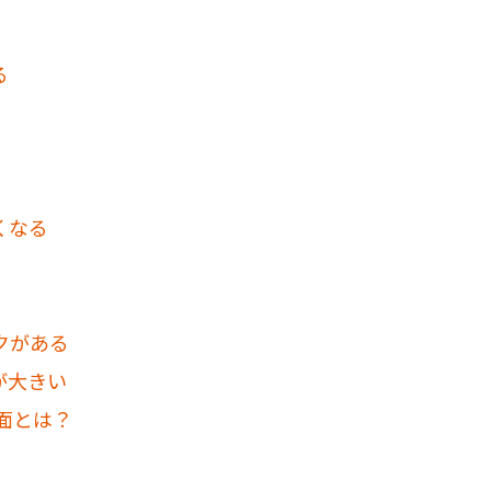
る
くなる
クがある
が大きい
場面とは？