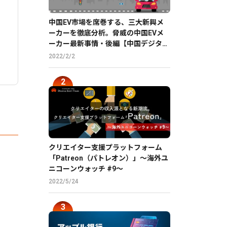
中国EV市場を席巻する、三大新興メ
ーカーを徹底分析。脅威の中国EVメ
ーカー最新事情・後編【中国デジタル
企業最前線】
2022/2/2
クリエイター支援プラットフォーム
「Patreon（パトレオン）」〜海外ユ
、
ニコーンウォッチ #9〜
2022/5/24