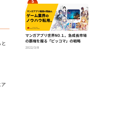
マンガアプリ世界NO.１。急成長市場
の覇権を握る「ピッコマ」の戦略
ると
2022/3/8
エア