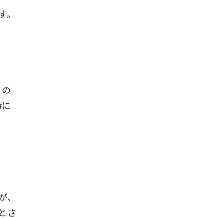
す。
。
ノの
時に
が、
とさ