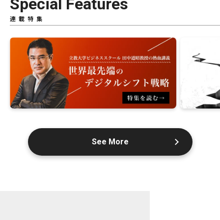
Special Features
連載特集
See More