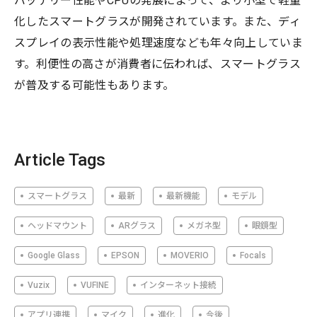
バッテリー性能やCPUの発展によって、より小型で軽量
化したスマートグラスが開発されています。また、ディ
スプレイの表示性能や処理速度なども年々向上していま
す。利便性の高さが消費者に伝われば、スマートグラス
が普及する可能性もあります。
Article Tags
スマートグラス
最新
最新機能
モデル
ヘッドマウント
ARグラス
メガネ型
眼鏡型
Google Glass
EPSON
MOVERIO
Focals
Vuzix
VUFINE
インターネット接続
アプリ連携
マイク
進化
今後