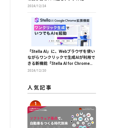
2024/12/24
「Stella AI」に、Webブラウザを使い
ながらワンクリックで生成AIが利用で
きる新機能「Stella AI for Chrome」
のβ版を提供
2024/12/20
人気記事