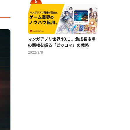
マンガアプリ世界NO.１。急成長市場
の覇権を握る「ピッコマ」の戦略
2022/3/8