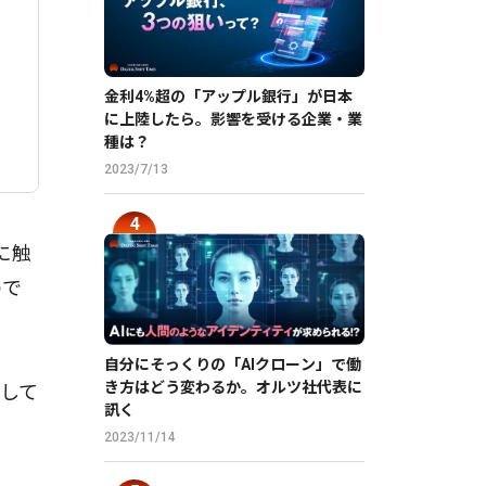
金利4%超の「アップル銀行」が日本
に上陸したら。影響を受ける企業・業
種は？
2023/7/13
に触
ので
自分にそっくりの「AIクローン」で働
き方はどう変わるか。オルツ社代表に
対して
訊く
2023/11/14