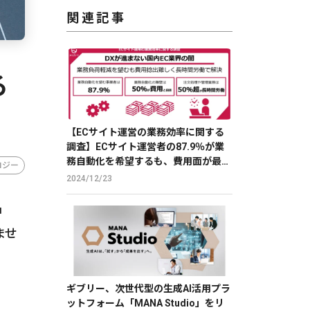
関連記事
る
【ECサイト運営の業務効率に関する
調査】ECサイト運営者の87.9％が業
務自動化を希望するも、費用面が最大
ロジー
の障壁
2024/12/23
中
ませ
ギブリー、次世代型の生成AI活用プラ
ットフォーム「MANA Studio」をリ