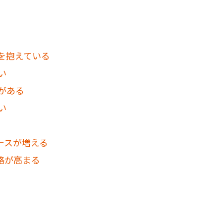
を抱えている
い
がある
い
ースが増える
格が高まる