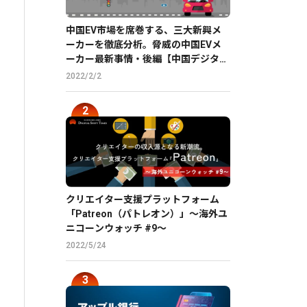
中国EV市場を席巻する、三大新興メ
ーカーを徹底分析。脅威の中国EVメ
ーカー最新事情・後編【中国デジタル
企業最前線】
2022/2/2
クリエイター支援プラットフォーム
「Patreon（パトレオン）」〜海外ユ
ニコーンウォッチ #9〜
2022/5/24