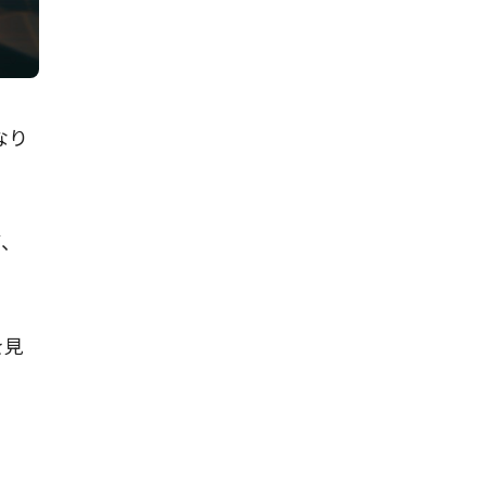
となり
ず、
を見