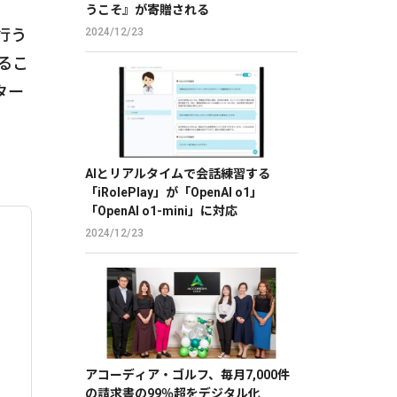
うこそ』が寄贈される
行う
2024/12/23
るこ
ンター
AIとリアルタイムで会話練習する
「iRolePlay」が「OpenAI o1」
「OpenAI o1-mini」に対応
2024/12/23
アコーディア・ゴルフ、毎月7,000件
の請求書の99％超をデジタル化