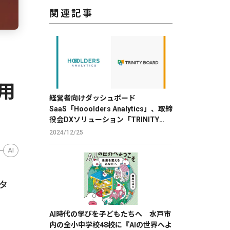
関連記事
活用
経営者向けダッシュボード
SaaS「Hooolders Analytics」、取締
役会DXソリューション「TRINITY
BOARD」に株価分析機能を提供
2024/12/25
AI
リタ
AI時代の学びを子どもたちへ 水戸市
内の全小中学校48校に『AIの世界へよ