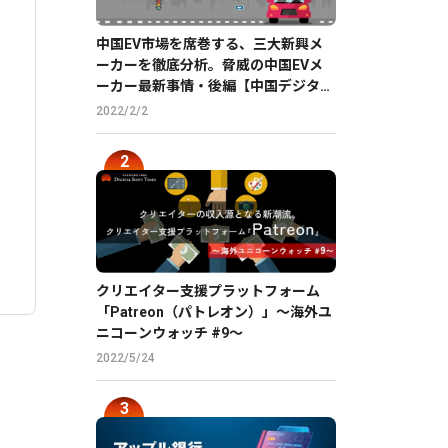
中国EV市場を席巻する、三大新興メ
ーカーを徹底分析。脅威の中国EVメ
ーカー最新事情・後編【中国デジタル
企業最前線】
2022/2/2
クリエイター支援プラットフォーム
「Patreon（パトレオン）」〜海外ユ
ニコーンウォッチ #9〜
2022/5/24