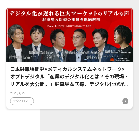
日本駐車場開発×メディカルシステムネットワーク×
オプトデジタル「産業のデジタル化とは？その現場・
リアルを大公開。」駐車場＆医療、デジタル化が遅れ
る巨大マーケットのデジタルシフト事例を徹底解
2021/4/27
剖！
テクノロジー