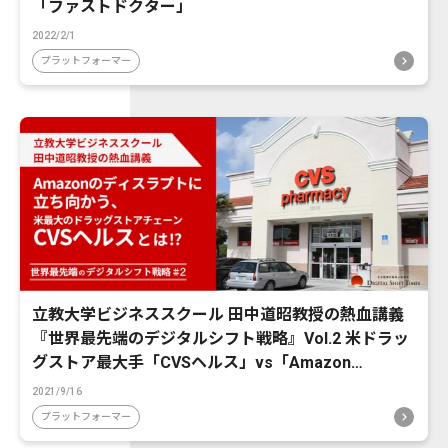
「ファストドクター」
2022/2/1
プラットフォーマー
立教大学ビジネススクール 田中道昭教授の熱血講義
『世界最先端のデジタルシフト戦略』Vol.2 米ドラッ
グストア最大手「CVSヘルス」vs「Amazon
Pharmacy」。米薬局DX最新事情から、日本の薬局
2021/9/16
業界は何を学ぶべきか
プラットフォーマー