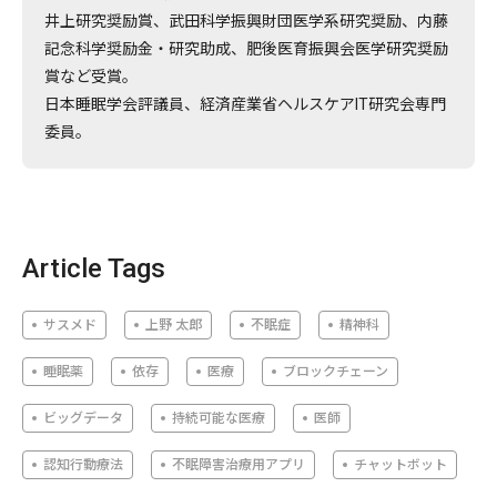
井上研究奨励賞、武田科学振興財団医学系研究奨励、内藤
記念科学奨励金・研究助成、肥後医育振興会医学研究奨励
賞など受賞。
日本睡眠学会評議員、経済産業省ヘルスケアIT研究会専門
委員。
Article Tags
サスメド
上野 太郎
不眠症
精神科
睡眠薬
依存
医療
ブロックチェーン
ビッグデータ
持続可能な医療
医師
認知行動療法
不眠障害治療用アプリ
チャットボット