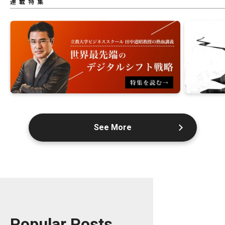
連載特集
See More
Popular Posts