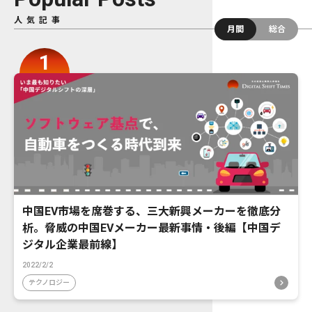
人気記事
月間
総合
中国EV市場を席巻する、三大新興メーカーを徹底分
析。脅威の中国EVメーカー最新事情・後編【中国デ
ジタル企業最前線】
2022/2/2
テクノロジー