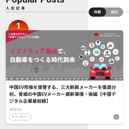
人気記事
月間
総合
中国EV市場を席巻する、三大新興メーカーを徹底分
析。脅威の中国EVメーカー最新事情・後編【中国デ
ジタル企業最前線】
2022/2/2
テクノロジー