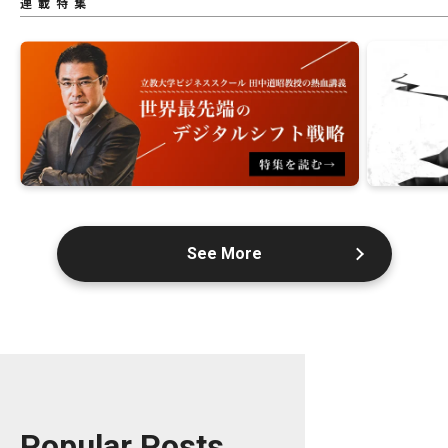
連載特集
See More
Popular Posts