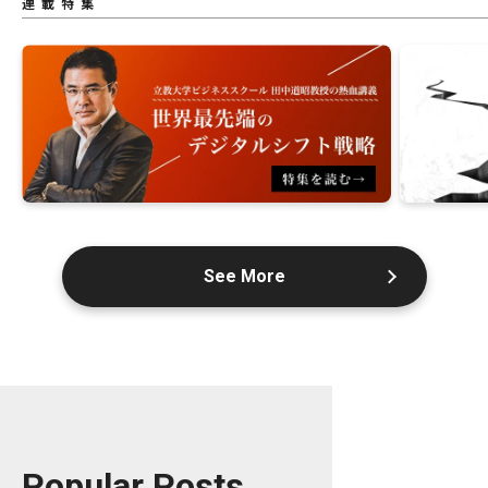
連載特集
See More
Popular Posts