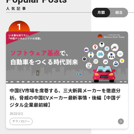
人気記事
月間
総合
中国EV市場を席巻する、三大新興メーカーを徹底分
析。脅威の中国EVメーカー最新事情・後編【中国デ
ジタル企業最前線】
2022/2/2
テクノロジー