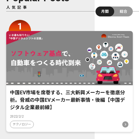
人気記事
月間
総合
中国EV市場を席巻する、三大新興メーカーを徹底分
析。脅威の中国EVメーカー最新事情・後編【中国デ
ジタル企業最前線】
2022/2/2
テクノロジー