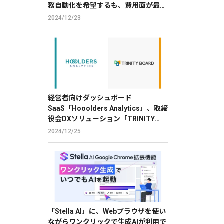
務自動化を希望するも、費用面が最大
の障壁
2024/12/23
経営者向けダッシュボード
SaaS「Hooolders Analytics」、取締
役会DXソリューション「TRINITY
BOARD」に株価分析機能を提供
2024/12/25
「Stella AI」に、Webブラウザを使い
ながらワンクリックで生成AIが利用で