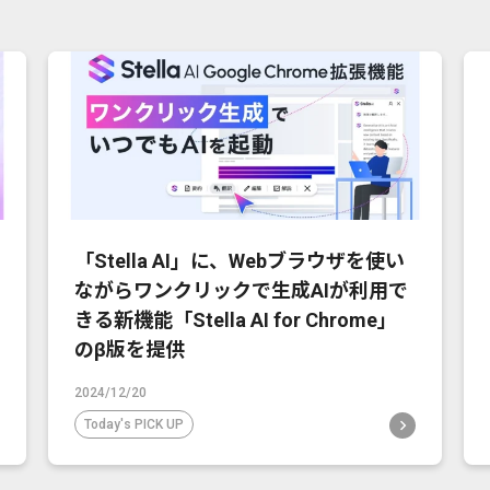
「Stella AI」に、Webブラウザを使い
ながらワンクリックで生成AIが利用で
きる新機能「Stella AI for Chrome」
のβ版を提供
2024/12/20
Today's PICK UP