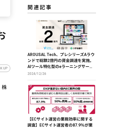
関連記事
お
AROUSAL Tech、プレシリーズAラウ
ンドで総額2億円の資金調達を実施。
AIツール特化型のeラーニングサービ
CK UP
スで、DXを推進。
2024/12/26
、株
【ECサイト運営の業務効率に関する
調査】ECサイト運営者の87.9％が業