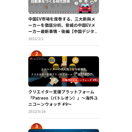
中国EV市場を席巻する、三大新興メ
ーカーを徹底分析。脅威の中国EVメ
ーカー最新事情・後編【中国デジタル
企業最前線】
2022/2/2
クリエイター支援プラットフォーム
「Patreon（パトレオン）」〜海外ユ
ニコーンウォッチ #9〜
2022/5/24