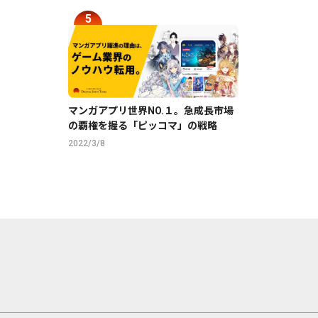
マンガアプリ世界NO.１。急成長市場
の覇権を握る「ピッコマ」の戦略
2022/3/8