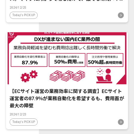
ケボ風に音声変換が可能に。
2024/12/25
Today's PICK UP
【ECサイト運営の業務効率に関する調査】ECサイト
運営者の87.9％が業務自動化を希望するも、費用面が
最大の障壁
2024/12/23
Today's PICK UP