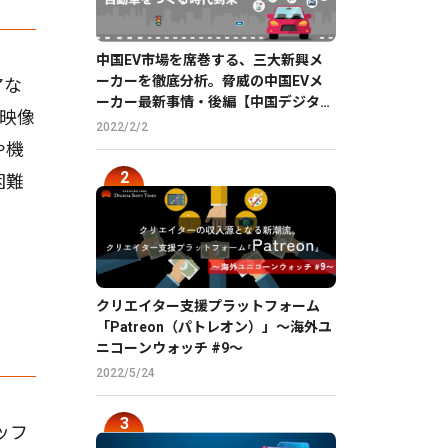
中国EV市場を席巻する、三大新興メ
ーカーを徹底分析。脅威の中国EVメ
アな
ーカー最新事情・後編【中国デジタル
映像
企業最前線】
2022/2/2
や機
困難
クリエイター支援プラットフォーム
「Patreon（パトレオン）」〜海外ユ
ニコーンウォッチ #9〜
2022/5/24
ッフ