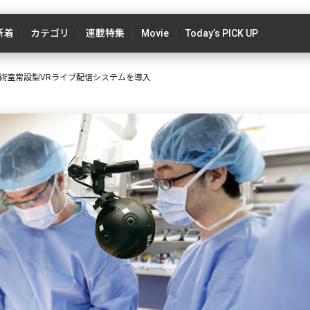
新着
カテゴリ
連載特集
Movie
Today’s PICK UP
術室常設型VRライブ配信システムを導入