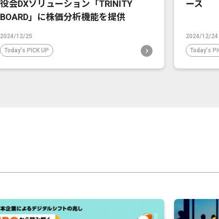
役会DXソリューション「TRINITY
ース
BOARD」に株価分析機能を提供
2024/12/25
2024/12/24
Today's PICK UP
Today's P