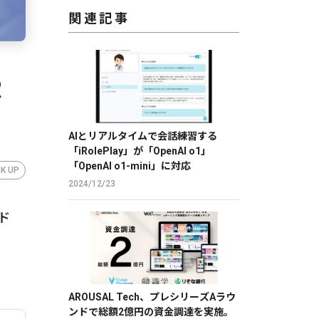
関連記事
R
AIとリアルタイムで会話練習する
「iRolePlay」が「OpenAI o1」
「OpenAI o1-mini」に対応
CK UP
2024/12/23
ド
AROUSAL Tech、プレシリーズAラウ
ンドで総額2億円の資金調達を実施。