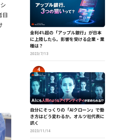
合シ
者目
け
金利4%超の「アップル銀行」が日本
に上陸したら。影響を受ける企業・業
種は？
2023/7/13
自分にそっくりの「AIクローン」で働
き方はどう変わるか。オルツ社代表に
訊く
2023/11/14