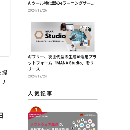
AIツール特化型のeラーニングサービ
スで、DXを推進。
2024/12/26
ギブリー、次世代型の生成AI活用プラ
ットフォーム「MANA Studio」をリ
リース
を提
2024/12/24
でリ
人気記事
ョ