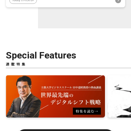
Today's PICK UP
Special Features
連載特集