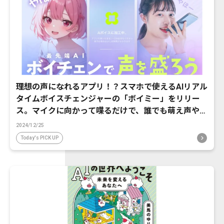
理想の声になれるアプリ！？スマホで使えるAIリアル
タイムボイスチェンジャーの「ボイミー」をリリー
ス。マイクに向かって喋るだけで、誰でも萌え声やイ
ケボ風に音声変換が可能に。
2024/12/25
Today's PICK UP