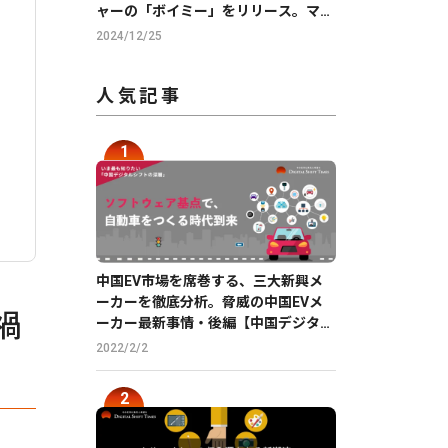
ャーの「ボイミー」をリリース。マイ
クに向かって喋るだけで、誰でも萌え
2024/12/25
声やイケボ風に音声変換が可能に。
人気記事
中国EV市場を席巻する、三大新興メ
ーカーを徹底分析。脅威の中国EVメ
禍
ーカー最新事情・後編【中国デジタル
企業最前線】
2022/2/2