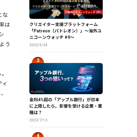
とな
率は
クリエイター支援プラットフォーム
「Patreon（パトレオン）」〜海外ユ
シ
ニコーンウォッチ #9〜
よう
2022/5/24
る。
ティ
し、
金利4%超の「アップル銀行」が日本
に上陸したら。影響を受ける企業・業
種は？
2023/7/13