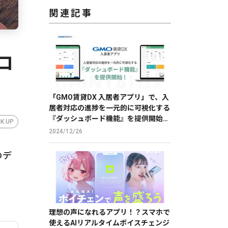
関連記事
ロ
「GMO賃貸DX 入居者アプリ」で、入
居者対応の進捗を一元的に可視化する
『ダッシュボード機能』を提供開始
CK UP
【GMO ReTech】
2024/12/26
のデ
理想の声になれるアプリ！？スマホで
使えるAIリアルタイムボイスチェンジ