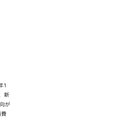
年1
、新
向が
消費