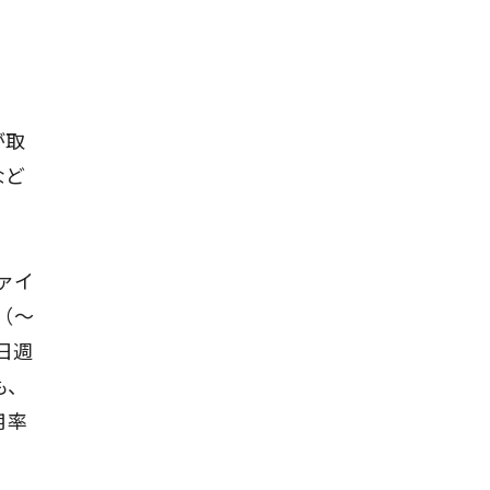
が取
など
ァイ
（〜
日週
も、
用率