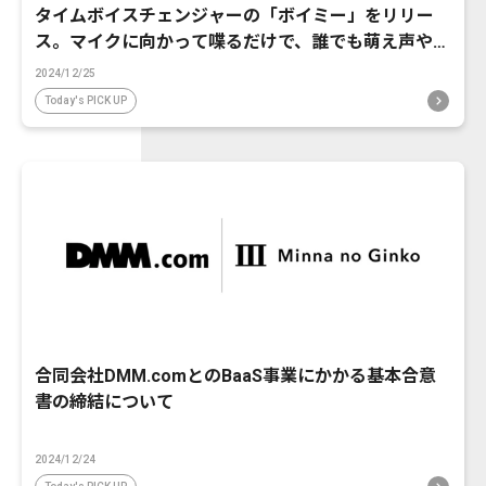
タイムボイスチェンジャーの「ボイミー」をリリー
ス。マイクに向かって喋るだけで、誰でも萌え声やイ
ケボ風に音声変換が可能に。
2024/12/25
Today's PICK UP
合同会社DMM.comとのBaaS事業にかかる基本合意
書の締結について
2024/12/24