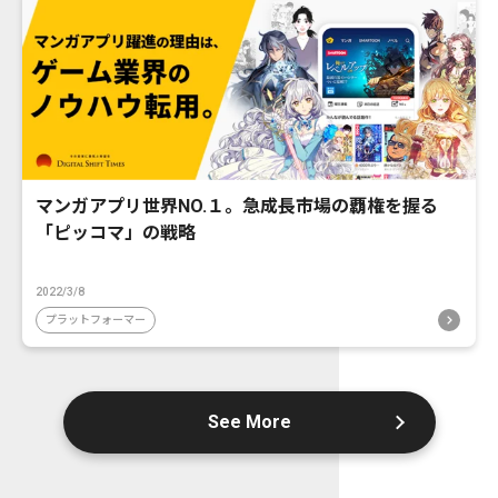
マンガアプリ世界NO.１。急成長市場の覇権を握る
「ピッコマ」の戦略
2022/3/8
プラットフォーマー
See More