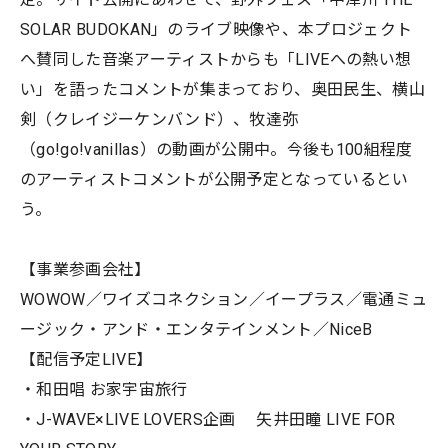
SOLAR BUDOKAN」のライブ映像や、本プロジェクト
へ賛同した音楽アーティストからも「LIVEへの熱い想
い」を語ったコメントが集まっており、奥田民生、横山
剣（クレイジーケンバンド）、牧達弥
（go!go!vanillas）の動画が公開中。今後も100組程度
のアーティストコメントが公開予定となっているとい
う。
【事業参画会社】
WOWOW／ワイズコネクション／イープラス／電通ミュ
ージック・アンド・エンタテインメント／NiceB
【配信予定LIVE】
・和田唱 お家宇宙旅行
・J-WAVE×LIVE LOVERS企画 矢井田瞳 LIVE FOR