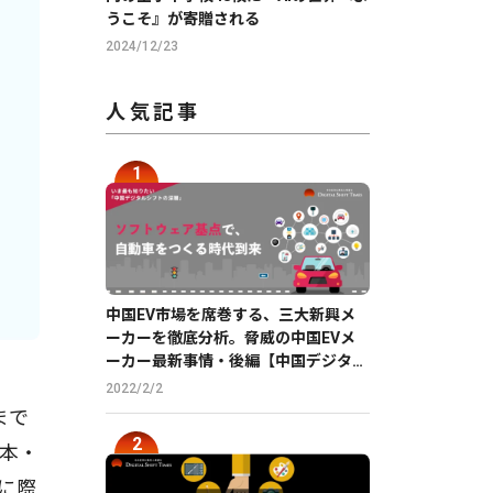
うこそ』が寄贈される
2024/12/23
人気記事
中国EV市場を席巻する、三大新興メ
ーカーを徹底分析。脅威の中国EVメ
ーカー最新事情・後編【中国デジタル
企業最前線】
2022/2/2
まで
台本・
に際