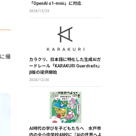
「OpenAI o1-mini」に対応
2024/12/23
に撮
カラクリ、日本語に特化した生成AIガ
ードレール「KARAKURI Guardrails」
β版の提供開始
2024/12/26
AI時代の学びを子どもたちへ 水戸市
内の全小中学校48校に『AIの世界へよ