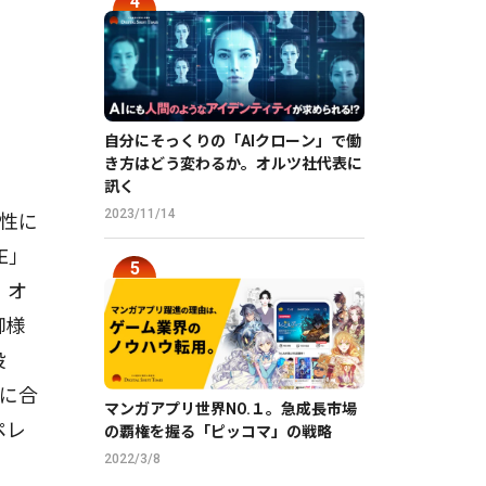
自分にそっくりの「AIクローン」で働
き方はどう変わるか。オルツ社代表に
訊く
2023/11/14
性に
E」
、オ
御様
設
に合
マンガアプリ世界NO.１。急成長市場
ペレ
の覇権を握る「ピッコマ」の戦略
2022/3/8