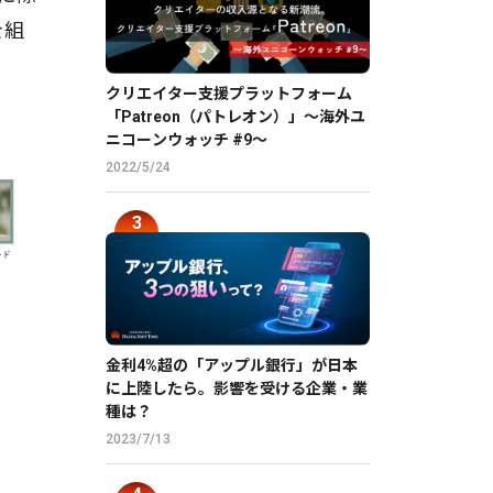
を組
クリエイター支援プラットフォーム
「Patreon（パトレオン）」〜海外ユ
ニコーンウォッチ #9〜
2022/5/24
金利4%超の「アップル銀行」が日本
に上陸したら。影響を受ける企業・業
種は？
2023/7/13