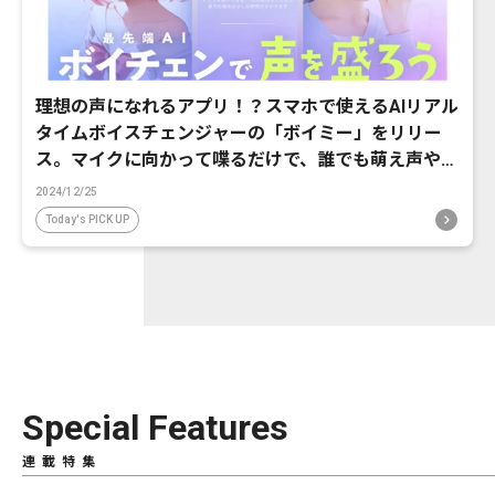
理想の声になれるアプリ！？スマホで使えるAIリアル
タイムボイスチェンジャーの「ボイミー」をリリー
ス。マイクに向かって喋るだけで、誰でも萌え声やイ
ケボ風に音声変換が可能に。
2024/12/25
Today's PICK UP
Special Features
連載特集