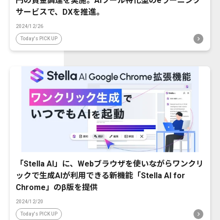
円の資金調達を実施。AIツール特化型のeラーニング
サービスで、DXを推進。
2024/12/26
Today's PICK UP
「Stella AI」に、Webブラウザを使いながらワンクリ
ックで生成AIが利用できる新機能「Stella AI for
Chrome」のβ版を提供
2024/12/20
Today's PICK UP