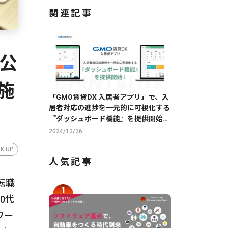
関連記事
公
施
「GMO賃貸DX 入居者アプリ」で、入
居者対応の進捗を一元的に可視化する
『ダッシュボード機能』を提供開始
【GMO ReTech】
2024/12/26
CK UP
人気記事
転職
0代
ワー