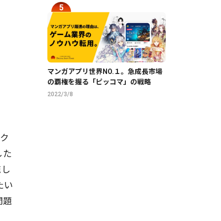
マンガアプリ世界NO.１。急成長市場
の覇権を握る「ピッコマ」の戦略
2022/3/8
ーク
した
施し
たい
問題