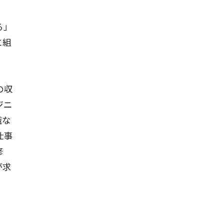
る」
に組
の収
ジニ
職な
仕事
修
が求