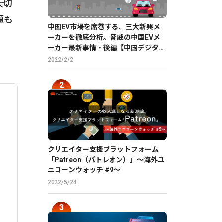
大切
題も
中国EV市場を席巻する、三大新興メ
ーカーを徹底分析。脅威の中国EVメ
ーカー最新事情・後編【中国デジタル
企業最前線】
2022/2/2
クリエイター支援プラットフォーム
「Patreon（パトレオン）」〜海外ユ
ニコーンウォッチ #9〜
2022/5/24