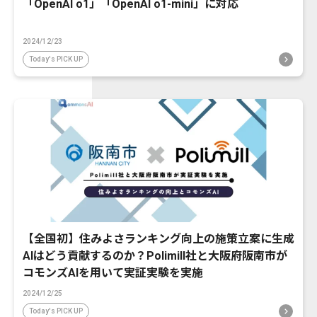
「OpenAI o1」「OpenAI o1-mini」に対応
2024/12/23
Today's PICK UP
【全国初】住みよさランキング向上の施策立案に生成
AIはどう貢献するのか？Polimill社と大阪府阪南市が
コモンズAIを用いて実証実験を実施
2024/12/25
Today's PICK UP