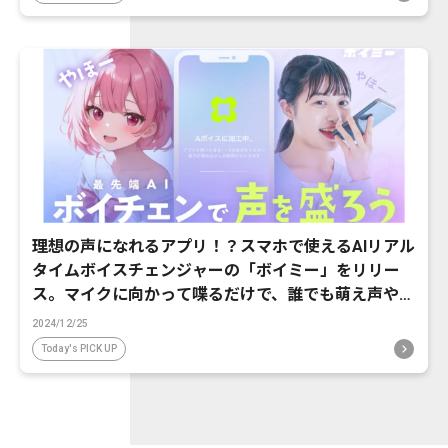
理想の声になれるアプリ！？スマホで使えるAIリアル
タイムボイスチェンジャーの「ボイミー」をリリー
ス。マイクに向かって喋るだけで、誰でも萌え声やイ
ケボ風に音声変換が可能に。
2024/12/25
Today's PICK UP