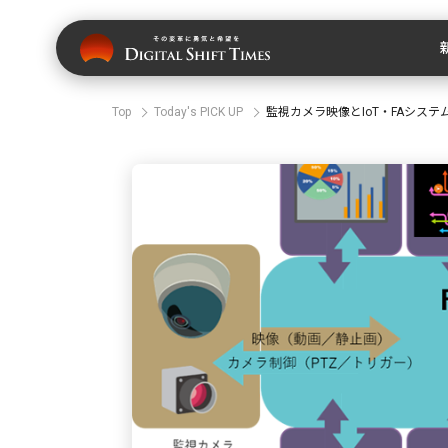
Top
Today's PICK UP
監視カメラ映像とIoT・FAシス