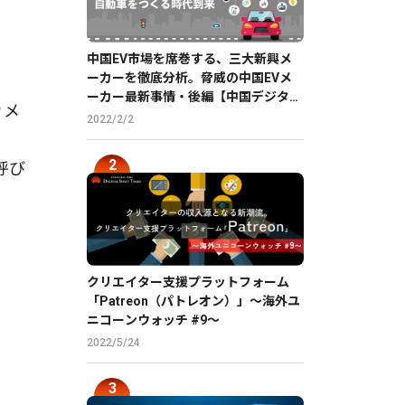
中国EV市場を席巻する、三大新興メ
ーカーを徹底分析。脅威の中国EVメ
ーカー最新事情・後編【中国デジタル
カメ
企業最前線】
2022/2/2
呼び
クリエイター支援プラットフォーム
「Patreon（パトレオン）」〜海外ユ
ニコーンウォッチ #9〜
2022/5/24