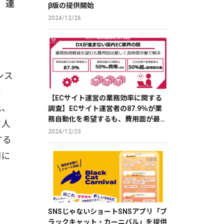
、連
β版の提供開始
2024/12/26
シス
よ
【ECサイト運営の業務効率に関する
ム、
調査】ECサイト運営者の87.9％が業
務自動化を希望するも、費用面が最大
省人
の障壁
2024/12/23
する
門に
SNSじゃないショートSNSアプリ「ブ
ラックキャット・カーニバル」を提供