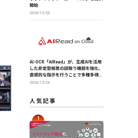
開始
2024/12/20
AI-OCR「AIRead」が、生成AIを活用
した非定型帳票の読取り機能を強化、
直感的な指示を行うことで多種多様な
帳票の読取りを実現
2024/12/26
人気記事