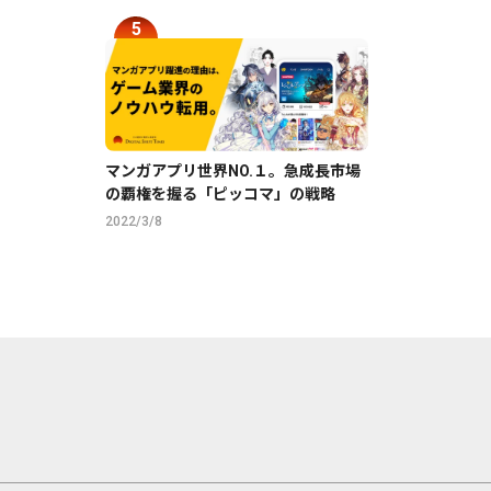
マンガアプリ世界NO.１。急成長市場
の覇権を握る「ピッコマ」の戦略
2022/3/8