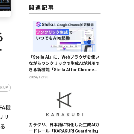
関連記事
る
T
「Stella AI」に、Webブラウザを使い
ながらワンクリックで生成AIが利用で
きる新機能「Stella AI for Chrome」
のβ版を提供
2024/12/20
CK UP
FA機
リリ
カラクリ、日本語に特化した生成AIガ
いる
ードレール「KARAKURI Guardrails」