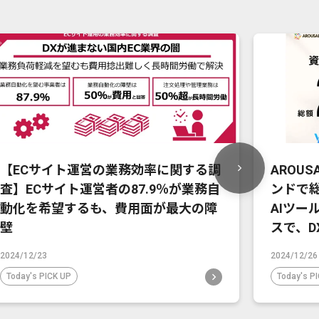
【ECサイト運営の業務効率に関する調
AROU
査】ECサイト運営者の87.9％が業務自
ンドで
動化を希望するも、費用面が最大の障
AIツー
壁
スで、D
2024/12/23
2024/12/26
Today's PICK UP
Today's P