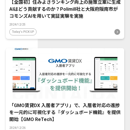
【全国初】住みよさランキング向上の施策立案に生成
AIはどう貢献するのか？Polimill社と大阪府阪南市が
コモンズAIを用いて実証実験を実施
2024/12/25
Today's PICK UP
「GMO賃貸DX 入居者アプリ」で、入居者対応の進捗
を一元的に可視化する『ダッシュボード機能』を提供
開始【GMO ReTech】
2024/12/26